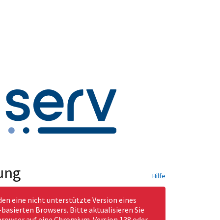
ung
Hilfe
den eine nicht unterstützte Version eines
asierten Browsers. Bitte aktualisieren Sie
rowser auf eine Chromium-Version 138 oder